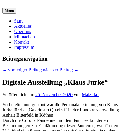
malzirkel-koethen.de
Menu
Verein für Freunde der Malerei und Grafik
Hauptmenü
Start
Aktuelles
Über uns
Mitmachen
Kontakt
Impressum
Beitragsnavigation
←
vorheriger Beitrag
nächster Beitrag
→
Digitale Ausstellung „Klaus Jurke“
Veröffentlicht am
25. November 2020
von
Malzirkel
Vorbereitet und geplant war die Personalausstellung von Klaus
Jurke für die „Galerie am Quadrat“ in der Landkreisverwaltung
Anhalt-Bitterfeld in Köthen.
Durch die Corona-Pandemie und den damit verbundenen
Bestimmungen zur Eindämmung dieser Pandemie, war für den
Malzirkel eine Situation entstanden mit der wir wie die vielen