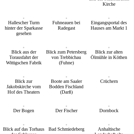
Kirche
Hallescher Turm
Fuhneauen bei
Eingangsportal des
hinter der Sparkasse
Radegast
Hauses am Markt 1
gesehen
Blick aus der
Blick zum Petersberg
Blick zur alten
Torausfahrt der
von Trebbichau
Ölmühle in Köthen
Wittigschen Fabrik
(Fuhne)
Blick zur
Boote am Saaler
Crüchern
Jakobskirche vom
Bodden Fischland
Hof des Theaters
(Darß)
Der Bogen
Der Fischer
Dornbock
Blick auf das Torhaus
Bad Schmiedeberg
Anhaltische