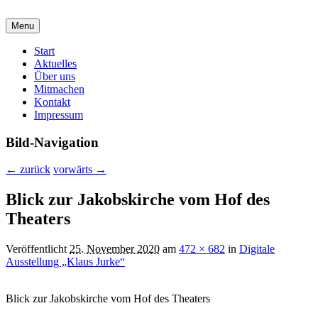
malzirkel-koethen.de
Menu
Verein für Freunde der Malerei und Grafik
Hauptmenü
Start
Aktuelles
Über uns
Mitmachen
Kontakt
Impressum
Bild-Navigation
← zurück
vorwärts →
Blick zur Jakobskirche vom Hof des
Theaters
Veröffentlicht
25. November 2020
am
472 × 682
in
Digitale
Ausstellung „Klaus Jurke“
Blick zur Jakobskirche vom Hof des Theaters