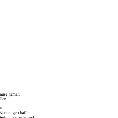
Hause gemalt.
llen.
ns.
 Werken geschaffen.
erhin gearbeitet und