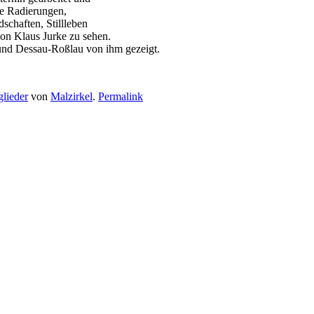
ie Radierungen,
schaften, Stillleben
von Klaus Jurke zu sehen.
 und Dessau-Roßlau von ihm gezeigt.
glieder
von
Malzirkel
.
Permalink