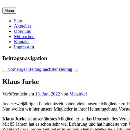
malzirkel-koethen.de
Menu
Verein für Freunde der Malerei und Grafik
Hauptmenü
Start
Aktuelles
Über uns
Mitmachen
Kontakt
Impressum
Beitragsnavigation
←
vorheriger Beitrag
nächster Beitrag
→
Klaus Jurke
Veröffentlicht am
13. Juni 2022
von
Malzirkel
In der zweijährigen Pandemiezeit haben viele unserer Mitglieder zu 
Nun wollen wir hier unsere Mitglieder in ihrer Heimumgebung Vorste
Klaus Jurke
ist unser ältestes Mitglied, er ist das Urgestein des Verei
Mit 85 Jahren hat es schon sehr viel Erfahrung und hat hunderte von
Während der Corona Zeit hat er in seinem kleinen Malkeller auch weit