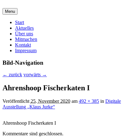
malzirkel-koethen.de
Menu
Verein für Freunde der Malerei und Grafik
Hauptmenü
Start
Aktuelles
Über uns
Mitmachen
Kontakt
Impressum
Bild-Navigation
← zurück
vorwärts →
Ahrenshoop Fischerkaten I
Veröffentlicht
25. November 2020
am
492 × 385
in
Digitale
Ausstellung „Klaus Jurke“
Ahrenshoop Fischerkaten I
Kommentare sind geschlossen.