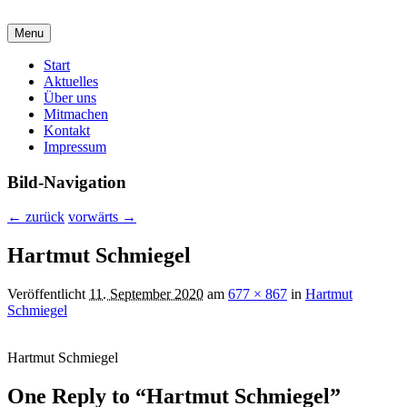
malzirkel-koethen.de
Menu
Verein für Freunde der Malerei und Grafik
Hauptmenü
Start
Aktuelles
Über uns
Mitmachen
Kontakt
Impressum
Bild-Navigation
← zurück
vorwärts →
Hartmut Schmiegel
Veröffentlicht
11. September 2020
am
677 × 867
in
Hartmut
Schmiegel
Hartmut Schmiegel
One Reply to “Hartmut Schmiegel”