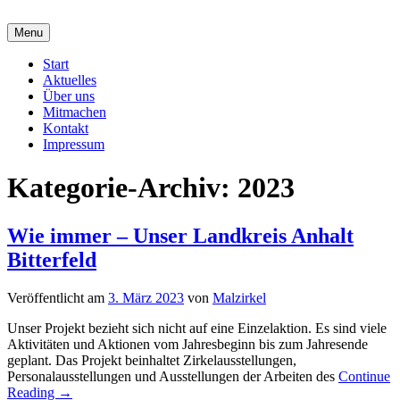
malzirkel-koethen.de
Menu
Verein für Freunde der Malerei und Grafik
Hauptmenü
Start
Aktuelles
Über uns
Mitmachen
Kontakt
Impressum
Kategorie-Archiv:
2023
Wie immer – Unser Landkreis Anhalt
Bitterfeld
Veröffentlicht am
3. März 2023
von
Malzirkel
Unser Projekt bezieht sich nicht auf eine Einzelaktion. Es sind viele
Aktivitäten und Aktionen vom Jahresbeginn bis zum Jahresende
geplant. Das Projekt beinhaltet Zirkelausstellungen,
Personalausstellungen und Ausstellungen der Arbeiten des
Continue
Reading →