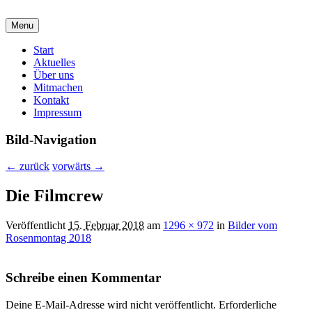
malzirkel-koethen.de
Menu
Verein für Freunde der Malerei und Grafik
Hauptmenü
Start
Aktuelles
Über uns
Mitmachen
Kontakt
Impressum
Bild-Navigation
← zurück
vorwärts →
Die Filmcrew
Veröffentlicht
15. Februar 2018
am
1296 × 972
in
Bilder vom
Rosenmontag 2018
Schreibe einen Kommentar
Deine E-Mail-Adresse wird nicht veröffentlicht.
Erforderliche