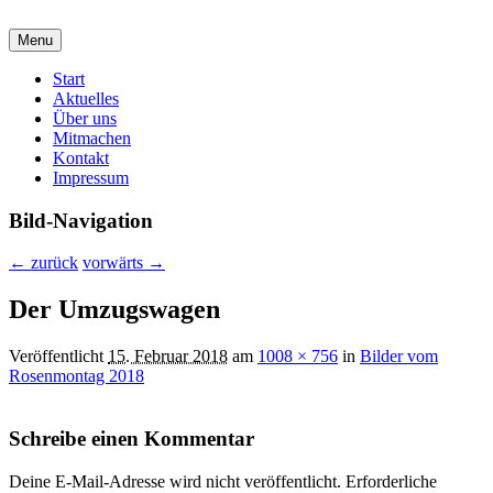
malzirkel-koethen.de
Menu
Verein für Freunde der Malerei und Grafik
Hauptmenü
Start
Aktuelles
Über uns
Mitmachen
Kontakt
Impressum
Bild-Navigation
← zurück
vorwärts →
Der Umzugswagen
Veröffentlicht
15. Februar 2018
am
1008 × 756
in
Bilder vom
Rosenmontag 2018
Schreibe einen Kommentar
Deine E-Mail-Adresse wird nicht veröffentlicht.
Erforderliche