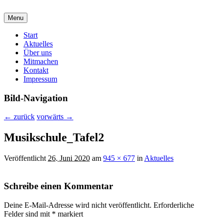
malzirkel-koethen.de
Menu
Verein für Freunde der Malerei und Grafik
Hauptmenü
Start
Aktuelles
Über uns
Mitmachen
Kontakt
Impressum
Bild-Navigation
← zurück
vorwärts →
Musikschule_Tafel2
Veröffentlicht
26. Juni 2020
am
945 × 677
in
Aktuelles
Schreibe einen Kommentar
Deine E-Mail-Adresse wird nicht veröffentlicht.
Erforderliche
Felder sind mit
*
markiert