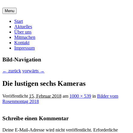
malzirkel-koethen.de
Menu
Verein für Freunde der Malerei und Grafik
Hauptmenü
Start
Aktuelles
Über uns
Mitmachen
Kontakt
Impressum
Bild-Navigation
← zurück
vorwärts →
Die lustigen sechs Kameras
Veröffentlicht
15. Februar 2018
am
1000 × 539
in
Bilder vom
Rosenmontag 2018
Schreibe einen Kommentar
Deine E-Mail-Adresse wird nicht veröffentlicht.
Erforderliche